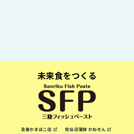
未来食をつくる
及善かまぼこ店
気仙沼蒲鉾 かねせん